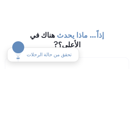
إذاً… ماذا يحدث
هناك في
الأعلى؟?
أعلى إطلالة بزاوية 360° في دبي — على
متن منطاد
سترتفع حتى 225 متراً فوق نخلة جميرا، مع إطلالات
بانورامية تخطف الأنفاس منذ اللحظة الأولى. المدينة،
البحر، والأفق — كلها أمامك.