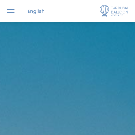
English