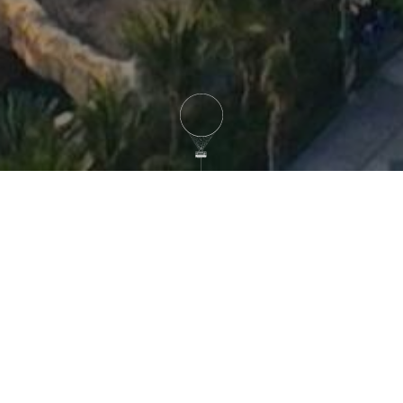
صباح الخير (10 AM – 1 PM)
المنطاد في الجو
المساء (5 PM – 10 PM)
المنطاد في الجو
تُعد نخلة جميرا واحدة من أشهر معالم دبي، وهي جزيرة اصطناعية
على شكل نخلة تمتد داخل الخليج العربي. بُنيت هذه الجزيرة بطموح
هندسي استثنائي، وتضم منتجعات فاخرة، ومعالم عالمية، ونوادي
شاطئية، ومطاعم راقية، وإطلالات من الأجمل في المدينة.
سواء كنت تزور دبي للمرة الأولى أو تعود لاكتشاف شيء جديد، تقدم
نخلة جميرا مزيجًا فريدًا من الفخامة والمغامرة وتجارب لا تُنسى. من
الحدائق المائية والمسابح المرتفعة إلى رحلات المناطيد الشاهقة
وبارات الشاطئ عند الغروب، الخيارات لا تنتهي.